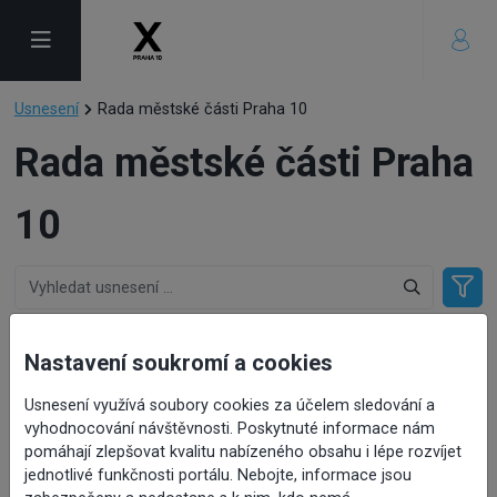
Usnesení
Rada městské části Praha 10
Rada městské části Praha
10
Bod číslo
Jednání
Nastavení soukromí a cookies
18.
schůze Rady městské části Praha 10
Usnesení využívá soubory cookies za účelem sledování a
Datum a čas jednání
vyhodnocování návštěvnosti. Poskytnuté informace nám
16. 7. 2026 10:00
pomáhají zlepšovat kvalitu nabízeného obsahu i lépe rozvíjet
jednotlivé funkčnosti portálu. Nebojte, informace jsou
Bod číslo
Jednání