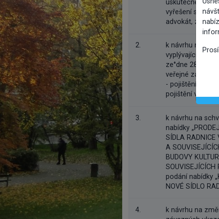
Usne
uskutečnění jed
návšt
vyřešení sporu 
nabíz
advokát, ze dne 
info
2.
k návrhu na prod
Pros
vyplývajícího z 
ze°dne 28. 11. 2
veřejné zakázky 
- pojištění maje
pojištění vozidel
3.
k návrhu na schv
nabídky „PROD
SÍDLA RADNICE 
A SOUVISEJÍCÍ
BUDOVY KULTUR
SOUVISEJÍCÍCH 
podání nabídky
NOVÉ SÍDLO RA
4.
k návrhu na změ