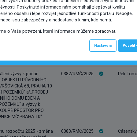
sení využívá soubory cookies za účelem sledování a vyhodnocování
nání za účelem smírného
ěvnosti. Poskytnuté informace nám pomáhají zlepšovat kvalitu
(JUDr. Tomáš Pouska,
eného obsahu i lépe rozvíjet jednotlivé funkčnosti portálu. Nebojte,
20. 5. 2025)
rmace jsou zabezpečeny a nedostane s k nim, kdo nemá.
loužení termínu úkolu
0381/RMČ/2025
Pek Tomáš
íme o Vaše potvrzení, které informace můžeme zpracovat.
usnesení č. 0847/RMČ/2024
024 k návrhu na vyhlášení
Nastavení
Povolit
na výběr nového pojistitele
tku a odpovědnosti a
álení výzvy k podání
0382/RMČ/2025
Pek Tomáš
EJ OBJEKTU PŮVODNÍHO
VRŠOVICKÁ 68, PRAHA 10
CH POZEMKŮ“ a°„PRODEJ
NÍHO DOMU EDEN A
POZEMKŮ“ a výzvy k
 „KOUPĚ PROSTOR PRO
DNICE MČ°PRAHA 10“
nu rozpočtu 2025 - změna
0383/RMČ/2025
Čásenský 