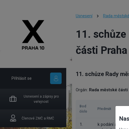
Usnesení
Rada městské
11. schůze
části Praha
11. schůze Rady měs
Přihlásit se
Orgán:
Rada městské části
Usnesení a zápisy pro
veřejnost
Bod
Předmět
číslo
Nas
Členové ZMČ a RMČ
1.
k podání adreso