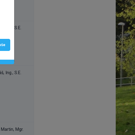
, Ing., S.E.
 vše
, Ing., S.E.
Martin, Mgr.