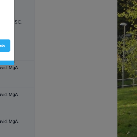
, Ing., S.E.
 vše
avid, MgA.
avid, MgA.
avid, MgA.