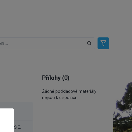
Přílohy (0)
Žádné podkladové materiály
nejsou k dispozici.
el
, Ing., S.E.