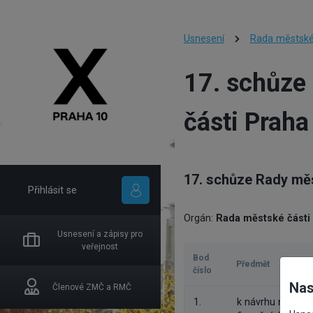
Usnesení
Rada městské
17. schůze
části Praha
17. schůze Rady měs
Přihlásit se
Orgán:
Rada městské části
Usnesení a zápisy pro
veřejnost
Bod
Předmět
číslo
Nas
Členové ZMČ a RMČ
1.
k návrhu na změ