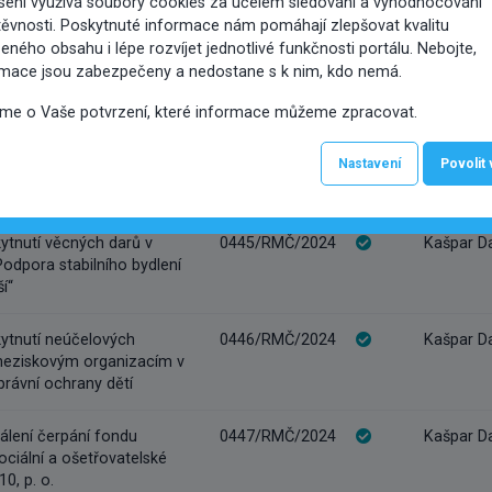
sení využívá soubory cookies za účelem sledování a vyhodnocování
ředků v rámci odvětví 0082
ěvnosti. Poskytnuté informace nám pomáhají zlepšovat kvalitu
u
eného obsahu i lépe rozvíjet jednotlivé funkčnosti portálu. Nebojte,
rmace jsou zabezpečeny a nedostane s k nim, kdo nemá.
ení usnesení RMČ č.
0444/RMČ/2024
Pek Tomáš
e dne 6. 6. 2024 k návrhu
íme o Vaše potvrzení, které informace můžeme zpracovat.
ouvy o nájmu částí
objektu Vršovická 68,
Nastavení
Povolit
 natáčení reklamního
ytnutí věcných darů v
0445/RMČ/2024
Kašpar D
Podpora stabilního bydlení
í“
ytnutí neúčelových
0446/RMČ/2024
Kašpar D
 neziskovým organizacím v
právní ochrany dětí
álení čerpání fondu
0447/RMČ/2024
Kašpar D
ociální a ošetřovatelské
0, p. o.