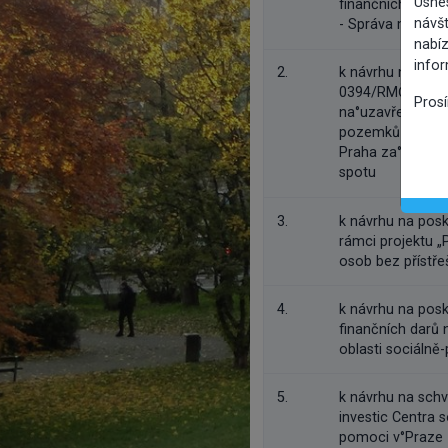
Usne
finančních prost
návšt
- Správa majetk
nabíz
info
2.
k návrhu na zruš
0394/RMČ/2024 z
Pros
na°uzavření sml
pozemků a části 
Praha za°účelem
spotu
3.
k návrhu na posk
rámci projektu „
osob bez přístřeš
4.
k návrhu na posk
finančních darů
oblasti sociálně-
5.
k návrhu na schv
investic Centra s
pomoci v°Praze 1