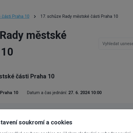
 části Praha 10
17. schůze Rady městské části Praha 10
 Rady městské
 10
tské části Praha 10
 Praha 10
Datum a čas jednání:
27. 6. 2024 10:00
Číslo usnesení
Stav
Předkladat
tavení soukromí a cookies
nu rozpočtu - přesun
0443/RMČ/2024
Pek Tomáš