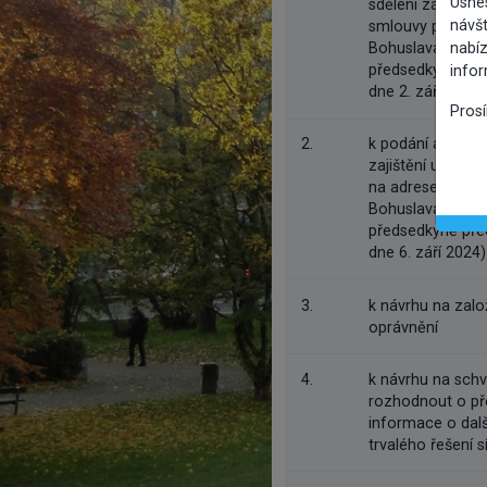
Usne
sdělení záměru 
návšt
smlouvy platné d
nabíz
Bohuslava Šenkýř
předsedkyně před
info
dne 2. září 2024)
Pros
2.
k podání adreso
zajištění urgent
na adrese Kodaň
Bohuslava Šenkýř
předsedkyně před
dne 6. září 2024)
3.
k návrhu na zalo
oprávnění
4.
k návrhu na sch
rozhodnout o př
informace o dalš
trvalého řešení 