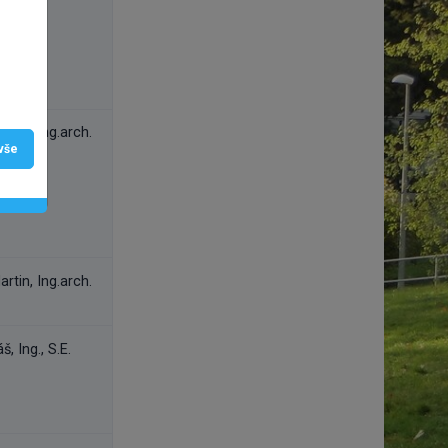
rtin, Ing.arch.
 vše
rtin, Ing.arch.
, Ing., S.E.