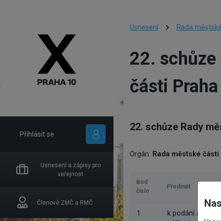
Usnesení
Rada městské
22. schůze
části Praha
22. schůze Rady měs
Přihlásit se
Orgán:
Rada městské části
Usnesení a zápisy pro
veřejnost
Bod
Předmět
číslo
Nas
Členové ZMČ a RMČ
1.
k podání adreso