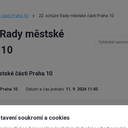
 části Praha 10
22. schůze Rady městské části Praha 10
 Rady městské
 10
tské části Praha 10
 Praha 10
Datum a čas jednání:
11. 9. 2024 11:45
Číslo usnesení
Stav
Předkladat
tavení soukromí a cookies
vanému radě: Žádost o
0630/RMČ/2024
Valovič Ma