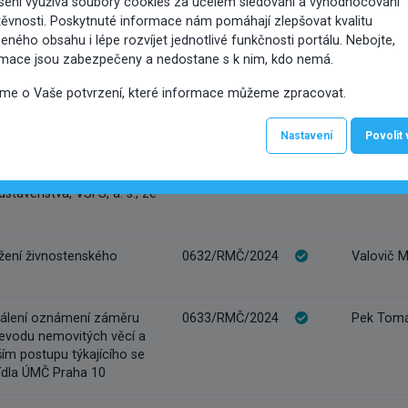
sení využívá soubory cookies za účelem sledování a vyhodnocování
MČ po skončení nájemní
ěvnosti. Poskytnuté informace nám pomáhají zlepšovat kvalitu
o roku 2031 (RSDr.
eného obsahu i lépe rozvíjet jednotlivé funkčnosti portálu. Nebojte,
ová, rektorka a
stavenstva, VŠFS, a. s., ze
rmace jsou zabezpečeny a nedostane s k nim, kdo nemá.
íme o Vaše potvrzení, které informace můžeme zpracovat.
vanému radě: Žádost o
0631/RMČ/2024
Valovič Ma
Nastavení
Povolit
ní opravy opadávání omítky
ská 54/10, Praha 10 (RSDr.
ová, rektorka a
stavenstva, VŠFS, a. s., ze
žení živnostenského
0632/RMČ/2024
Valovič Ma
válení oznámení záměru
0633/RMČ/2024
Pek Tomáš
evodu nemovitých věcí a
ím postupu týkajícího se
sídla ÚMČ Praha 10