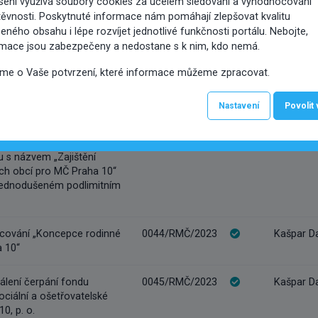
sení využívá soubory cookies za účelem sledování a vyhodnocování
 č. 226 777 046-8 s
ěvnosti. Poskytnuté informace nám pomáhají zlepšovat kvalitu
ťovnou, a. s., Vienna
eného obsahu i lépe rozvíjet jednotlivé funkčnosti portálu. Nebojte,
rmace jsou zabezpečeny a nedostane s k nim, kdo nemá.
ření Dodatku č. 27 k
0042/RMČ/2023
Pek Tomáš
íme o Vaše potvrzení, které informace můžeme zpracovat.
ě č. 7720784126 s
ťovnou, a. s., Vienna
Nastavení
Povolit
jení zadávacího řízení na
0043/RMČ/2023
Kašpar D
 s názvem „Zajištění
ch obcí pro MČ Praha 10“
jednodušeném podlimitním
acování „Koncepce rodinné
0044/RMČ/2023
Kašpar D
a 10“
álení čerpání fondu
0045/RMČ/2023
Kašpar D
ociální a ošetřovatelské
0, p. o.