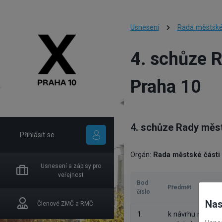
Usnesení
Rada městské
4. schůze 
Praha 10
4. schůze Rady měst
Přihlásit se
Orgán:
Rada městské části
Usnesení a zápisy pro
veřejnost
Bod
Předmět
číslo
Nas
Členové ZMČ a RMČ
1.
k návrhu na uzav