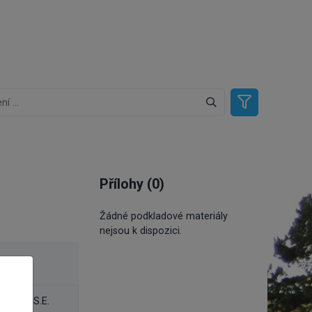
Přílohy (0)
Žádné podkladové materiály
nejsou k dispozici.
el
, Ing., S.E.