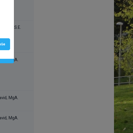
, Ing., S.E.
 vše
avid, MgA.
avid, MgA.
avid, MgA.