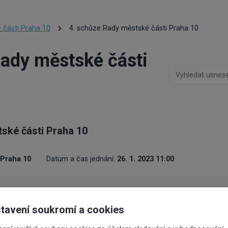
 části Praha 10
4. schůze Rady městské části Praha 10
Rady městské části
ské části Praha 10
 Praha 10
Datum a čas jednání:
26. 1. 2023 11:00
Číslo usnesení
Stav
Předkladat
tavení soukromí a cookies
ření Dodatku č. 25 k
0041/RMČ/2023
Pek Tomáš