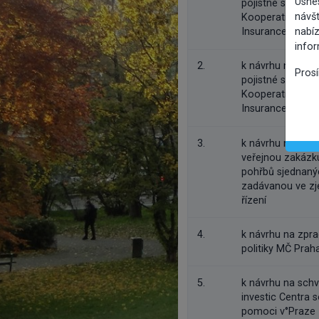
Usne
pojistné smlouvě
návšt
Kooperativa pojiš
nabíz
Insurance Group
info
2.
k návrhu na uzav
Pros
pojistné smlouv
Kooperativa pojiš
Insurance Group
3.
k návrhu na zahá
veřejnou zakázku
pohřbů sjednaný
zadávanou ve z
řízení
4.
k návrhu na zpr
politiky MČ Prah
5.
k návrhu na schv
investic Centra s
pomoci v°Praze 1