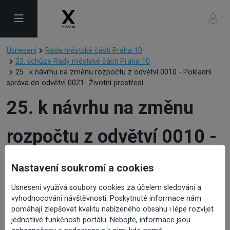
Usnesení
Rada městské části Praha 10
23. schůze Rady městské části Praha 10
25 . k návrhu na změnu rozpočtu z odvětví 0010 - Pokladní
správa do odvětví 0021- Životní prostředí
25. k návrhu na změnu
rozpočtu z odvětví 0010 -
Pokladní správa do
Nastavení soukromí a cookies
odvětví 0021- Životní
Usnesení využívá soubory cookies za účelem sledování a
vyhodnocování návštěvnosti. Poskytnuté informace nám
pomáhají zlepšovat kvalitu nabízeného obsahu i lépe rozvíjet
prostředí
jednotlivé funkčnosti portálu. Nebojte, informace jsou