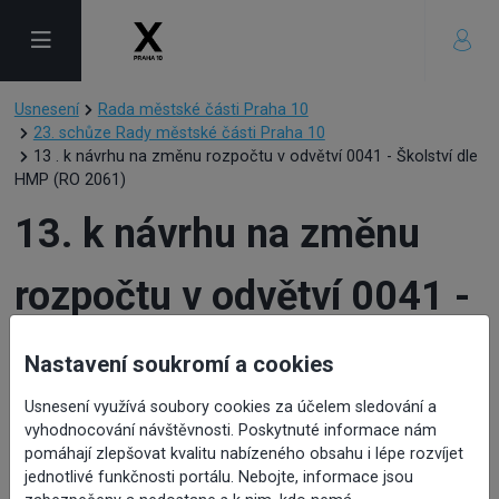
Usnesení
Rada městské části Praha 10
23. schůze Rady městské části Praha 10
13 . k návrhu na změnu rozpočtu v odvětví 0041 - Školství dle
HMP (RO 2061)
13. k návrhu na změnu
rozpočtu v odvětví 0041 -
Školství dle HMP (RO
Nastavení soukromí a cookies
2061)
Usnesení využívá soubory cookies za účelem sledování a
vyhodnocování návštěvnosti. Poskytnuté informace nám
pomáhají zlepšovat kvalitu nabízeného obsahu i lépe rozvíjet
jednotlivé funkčnosti portálu. Nebojte, informace jsou