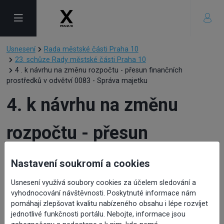
Usnesení
Rada městské části Praha 10
23. schůze Rady městské části Praha 10
4 . k návrhu na změnu rozpočtu - přesun finančních
prostředků v odvětví 0083 - Správa majetku
4. k návrhu na změnu
rozpočtu - přesun
finančních prostředků v
Nastavení soukromí a cookies
odvětví 0083 - Správa
Usnesení využívá soubory cookies za účelem sledování a
vyhodnocování návštěvnosti. Poskytnuté informace nám
pomáhají zlepšovat kvalitu nabízeného obsahu i lépe rozvíjet
majetku
jednotlivé funkčnosti portálu. Nebojte, informace jsou