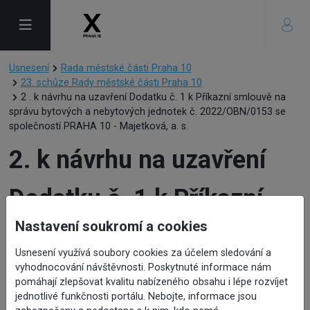
Usnesení
Rada městské části Praha 10
23. schůze Rady městské části Praha 10
2 . k návrhu na uzavření Dodatku č. 1 k Příkazní smlouvě na
správu bytových a nebytových jednotek č. 2022/OBN/0153 se
společností PRAHA 10 - Majetková, a. s.
2. k návrhu na uzavření
Dodatku č. 1 k Příkazní
Nastavení soukromí a cookies
smlouvě na správu
Usnesení využívá soubory cookies za účelem sledování a
bytových a nebytových
vyhodnocování návštěvnosti. Poskytnuté informace nám
pomáhají zlepšovat kvalitu nabízeného obsahu i lépe rozvíjet
jednotlivé funkčnosti portálu. Nebojte, informace jsou