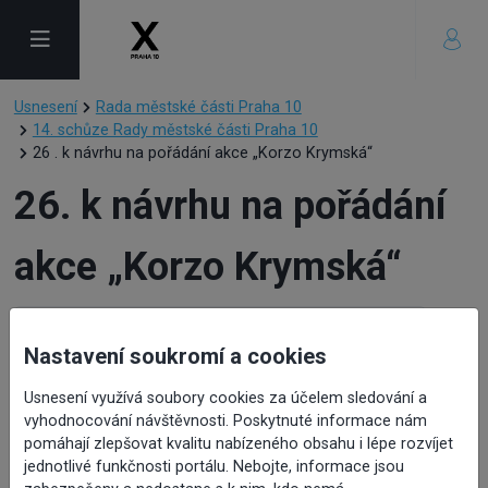
Usnesení
Rada městské části Praha 10
14. schůze Rady městské části Praha 10
26 . k návrhu na pořádání akce „Korzo Krymská“
26. k návrhu na pořádání
akce „Korzo Krymská“
Nastavení soukromí a cookies
Usnesení využívá soubory cookies za účelem sledování a
vyhodnocování návštěvnosti. Poskytnuté informace nám
26. k návrhu na pořádání
pomáhají zlepšovat kvalitu nabízeného obsahu i lépe rozvíjet
jednotlivé funkčnosti portálu. Nebojte, informace jsou