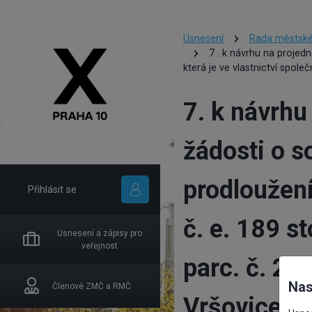
Usnesení
Rada městské
7 . k návrhu na projed
která je ve vlastnictví spol
7. k návrhu
žádosti o s
prodloužen
Přihlásit se
č. e. 189 s
Usnesení a zápisy pro
veřejnost
parc. č. 219
Nas
Členové ZMČ a RMČ
Vršovice, o