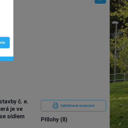
 vše
tavby č. e.
Vytisknout usnesení
erá je ve
 se sídlem
Přílohy (8)