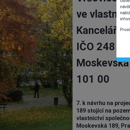
Usne
návšt
ve vlastnic
nabíz
info
Kanceláře M
Pros
IČO 248 28
Moskevská 
101 00
7. k návrhu na proj
189 stojící na pozem
vlastnictví společno
Moskevská 189, Pra