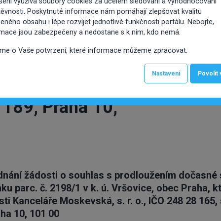
sení využívá soubory cookies za účelem sledování a vyhodnocování
ěvnosti. Poskytnuté informace nám pomáhají zlepšovat kvalitu
tví společnosti
eného obsahu i lépe rozvíjet jednotlivé funkčnosti portálu. Nebojte,
rmace jsou zabezpečeny a nedostane s k nim, kdo nemá.
oskevská, s. r. o.,
íme o Vaše potvrzení, které informace můžeme zpracovat.
 165, se sídlem
Nastavení
Povolit
189, Praha 10,
ednání žádosti o souhlas s prodloužením dočasné s
ku parc. č. 2198/1 v k. ú. Vršovice, obec Praha, kt
sti Kanceláře Moskevská, s. r. o., IČO 248 28 165,
ha 10, 101 00