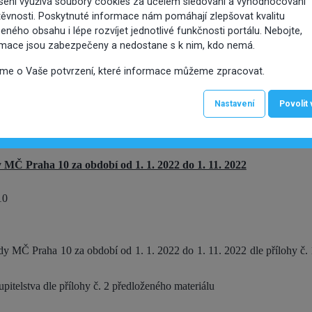
sení využívá soubory cookies za účelem sledování a vyhodnocování
Městská část Praha 10
ěvnosti. Poskytnuté informace nám pomáhají zlepšovat kvalitu
eného obsahu i lépe rozvíjet jednotlivé funkčnosti portálu. Nebojte,
RADA MĚSTSKÉ ČÁSTI PRAHA 10
rmace jsou zabezpečeny a nedostane s k nim, kdo nemá.
íme o Vaše potvrzení, které informace můžeme zpracovat.
Usnesení
Rada městské části Praha 10
Nastavení
Povolit
číslo 0001/RMČ/2023
ze dne 09.01.2023
y MČ Praha 10 za období od 1. 1. 2022 do 1. 11. 2022
10
ady MČ Praha 10 za období od 1. 1. 2022 do 1. 11. 2022 dle přílohy č.
pitelstva dle přílohy č. 2 předloženého materiálu