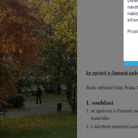
Usne
návšt
nabíz
info
Pros
ke zprávě o činnosti rad
Rada městské části Praha 
I. souhlasí
se zprávou o činnosti r
materiálu
s návrhem usnesení zastu