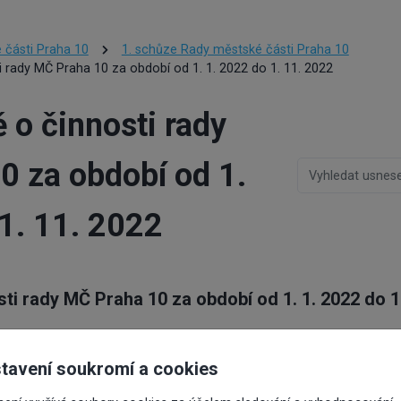
 části Praha 10
1. schůze Rady městské části Praha 10
ti rady MČ Praha 10 za období od 1. 1. 2022 do 1. 11. 2022
ě o činnosti rady
0 za období od 1.
1. 11. 2022
sti rady MČ Praha 10 za období od 1. 1. 2022 do 1
ení:
0001/RMČ/2023
Předkladatel:
Valovič Martin, Ing.arch.
tavení soukromí a cookies