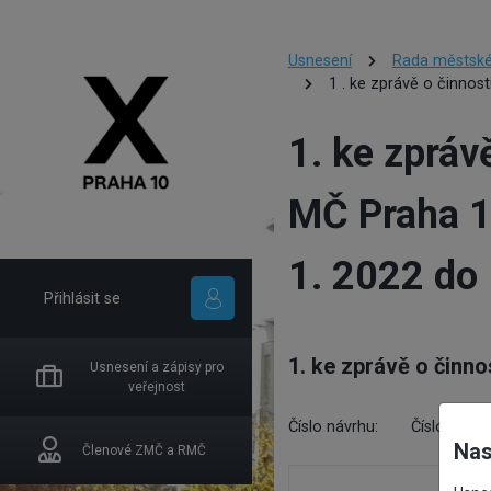
Usnesení
Rada městské
1 . ke zprávě o činnos
1. ke zpráv
MČ Praha 1
1. 2022 do 
Přihlásit se
1. ke zprávě o činno
Usnesení a zápisy pro
veřejnost
Číslo návrhu:
Číslo usnes
Nas
Členové ZMČ a RMČ