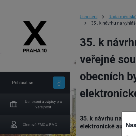
Usnesení
Rada městské
35 . k návrhu na vyhlá
35. k návrh
veřejné so
obecních b
Přihlásit se
elektronick
Usnesení a zápisy pro
veřejnost
35. k návrhu na vyh
Nas
Členové ZMČ a RMČ
elektronické aukce