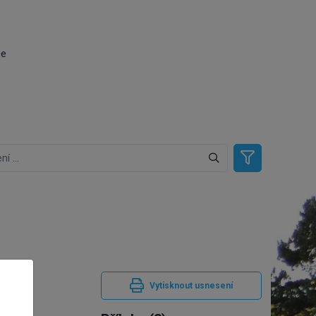
ce
mou
Vytisknout usnesení