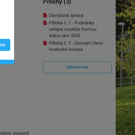
Přílohy (3)
 Bc.
Důvodová zpráva
Příloha č. 1 - Podmínky
veřejné soutěže formou
aukce jaro 2026
Příloha č. 2 - Seznam členů
 vše
hodnotící komise
Stáhnout vše
tohoto usnesení