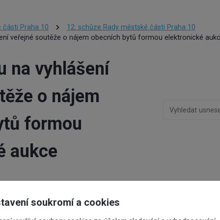
 části Praha 10
12. schůze Rady městské části Praha 10
šení veřejné soutěže o nájem obecních bytů formou elektronické auk
u na vyhlášení
utěže o nájem
ytů formou
é aukce
lášení veřejné soutěže o nájem obecních bytů for
tavení soukromí a cookies