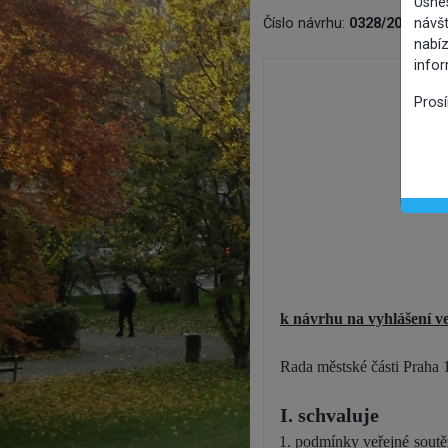
Usne
Číslo návrhu:
0328/2026/OB
návšt
nabíz
info
Pros
k návrhu na vyhlášení v
Rada městské části Praha 
I. schvaluje
podmínky veřejné soutěž