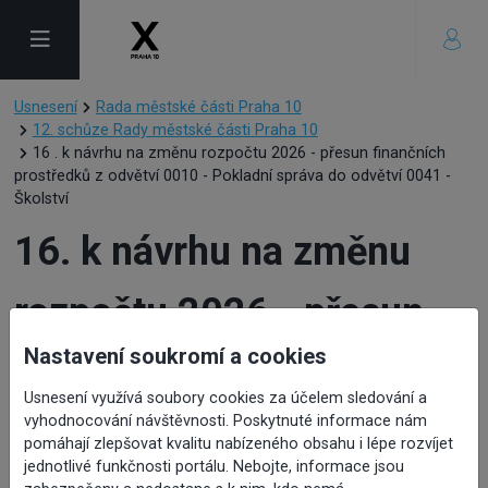
Usnesení
Rada městské části Praha 10
12. schůze Rady městské části Praha 10
16 . k návrhu na změnu rozpočtu 2026 - přesun finančních
prostředků z odvětví 0010 - Pokladní správa do odvětví 0041 -
Školství
16. k návrhu na změnu
rozpočtu 2026 - přesun
Nastavení soukromí a cookies
finančních prostředků z
Usnesení využívá soubory cookies za účelem sledování a
odvětví 0010 - Pokladní
vyhodnocování návštěvnosti. Poskytnuté informace nám
pomáhají zlepšovat kvalitu nabízeného obsahu i lépe rozvíjet
jednotlivé funkčnosti portálu. Nebojte, informace jsou