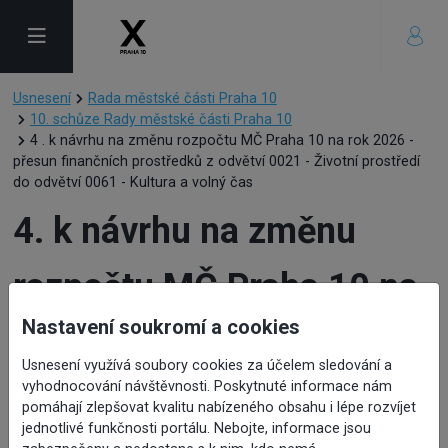
Usnesení
Rada městské části Praha 10
10. schůze Rady městské části Praha 10
4 . k návrhu na změnu rozpočtu MČ Praha 10 na rok 2026 -
přesun finančních prostředků z odvětví 0021 - Životní prostředí
do odvětví 0061 - Kultura a volný čas
4. k návrhu na změnu
rozpočtu MČ Praha 10 na
Nastavení soukromí a cookies
rok 2026 - přesun
Usnesení využívá soubory cookies za účelem sledování a
finančních prostředků z
vyhodnocování návštěvnosti. Poskytnuté informace nám
pomáhají zlepšovat kvalitu nabízeného obsahu i lépe rozvíjet
jednotlivé funkčnosti portálu. Nebojte, informace jsou