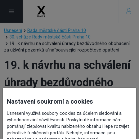
Usnesení
Rada městské části Praha 10
30. schůze Rady městské části Praha 10
19 . k návrhu na schválení úhrady bezdůvodného obohacení
za užívání pozemků a°na°související rozpočtové opatření
19. k návrhu na schválení
úhrady bezdůvodného
obohacení za užívání
Nastavení soukromí a cookies
pozemků a°na°související
Usnesení využívá soubory cookies za účelem sledování a
vyhodnocování návštěvnosti. Poskytnuté informace nám
pomáhají zlepšovat kvalitu nabízeného obsahu i lépe rozvíjet
rozpočtové opatření
jednotlivé funkčnosti portálu. Nebojte, informace jsou