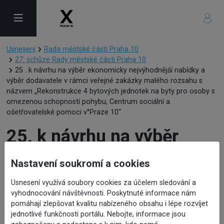
Usnesení
Rada městské části Praha 10
27. schůze Rady městské části Praha 10
25 . k návrhu na výběr ekonomicky nejvýhodnější nabídky a
výběr dodavatele v rámci veřejné zakázky malého rozsahu s
názvem „Rekonstrukce 4 bytových jednotek na byty pro osoby s
omezenou schopností pohybu, Centrum sociální a
ošetřovatelské pomoci v°Praze 10“
25. k návrhu na výběr
ekonomicky
Nastavení soukromí a cookies
Usnesení využívá soubory cookies za účelem sledování a
nejvýhodnější nabídky a
vyhodnocování návštěvnosti. Poskytnuté informace nám
pomáhají zlepšovat kvalitu nabízeného obsahu i lépe rozvíjet
výběr dodavatele v rámci
jednotlivé funkčnosti portálu. Nebojte, informace jsou