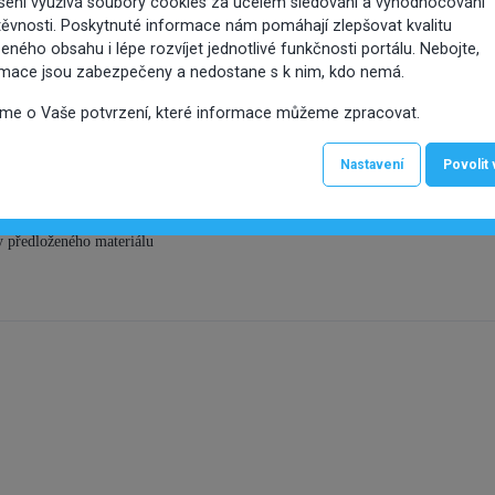
sení využívá soubory cookies za účelem sledování a vyhodnocování
h ploch na území MČ Praha 10“
ěvnosti. Poskytnuté informace nám pomáhají zlepšovat kvalitu
eného obsahu i lépe rozvíjet jednotlivé funkčnosti portálu. Nebojte,
rmace jsou zabezpečeny a nedostane s k nim, kdo nemá.
P
Číslo usnesení:
0028/ZMČ/2025
Předkladatel:
Maršálek Mil
íme o Vaše potvrzení, které informace můžeme zpracovat.
Nastavení
Povolit
ávacího řízení veřejné zakázky „Doplňkový úklid chodníků a°veřejných pl
ho řízení dle § 56 a § 212 zákona č. 134/2016 Sb., o zadávání veřejných za
y předloženého materiálu