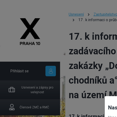
Usnesení
Zastupitelstv
17 . k informaci o prů
17. k infor
zadávacího 
zakázky „D
Přihlásit se
chodníků a
Usnesení a zápisy pro
na území M
veřejnost
Nas
Členové ZMČ a RMČ
17. k informaci o p