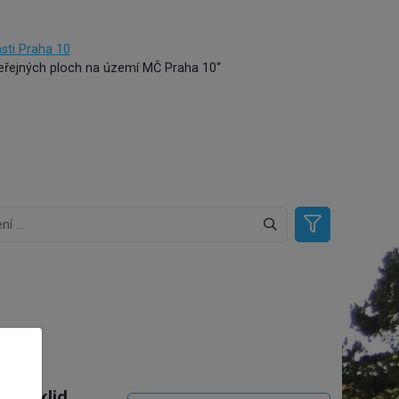
sti Praha 10
veřejných ploch na území MČ Praha 10“
ový úklid