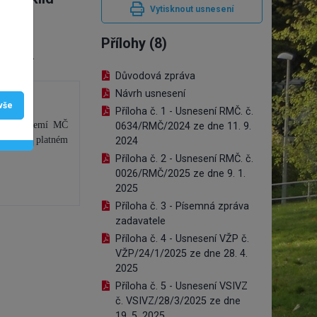
Vytisknout usnesení
Přílohy (8)
an, Ing.
Důvodová zpráva
Návrh usnesení
 vše
Příloha č. 1 - Usnesení RMČ. č.
och na°území MČ
0634/RMČ/2024 ze dne 11. 9.
kázek, v platném
2024
Příloha č. 2 - Usnesení RMČ. č.
0026/RMČ/2025 ze dne 9. 1.
2025
Příloha č. 3 - Písemná zpráva
zadavatele
Příloha č. 4 - Usnesení VŽP č.
VŽP/24/1/2025 ze dne 28. 4.
2025
Příloha č. 5 - Usnesení VSIVZ
č. VSIVZ/28/3/2025 ze dne
19. 5. 2025