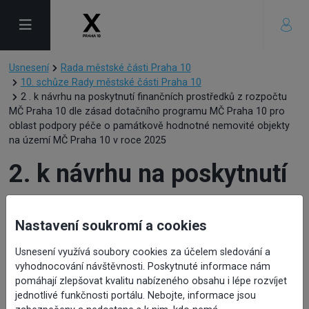
Usnesení
Rada městské části Praha 10
10. schůze Rady městské části Praha 10
2 . k návrhu na poskytnutí finančních prostředků z rozpočtu
MČ Praha 10 dle zásad dotačního programu MČ Praha 10 pro
oblast podpory péče o památkově hodnotné nemovité objekty
na území MČ Praha 10 v roce 2025
2. k návrhu na poskytnutí
finančních prostředků z
Nastavení soukromí a cookies
rozpočtu MČ Praha 10 dle
Usnesení využívá soubory cookies za účelem sledování a
vyhodnocování návštěvnosti. Poskytnuté informace nám
zásad dotačního
pomáhají zlepšovat kvalitu nabízeného obsahu i lépe rozvíjet
jednotlivé funkčnosti portálu. Nebojte, informace jsou