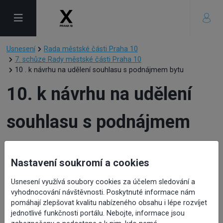
Usnesení
Rada městské části Praha 10
7. schůze Rady městské části Praha 10
10 . k návrhu na udělení souhlasu s podnájmem bytu
10. k návrhu na udělení
souhlasu s podnájmem
bytu
Nastavení soukromí a cookies
Usnesení využívá soubory cookies za účelem sledování a
vyhodnocování návštěvnosti. Poskytnuté informace nám
pomáhají zlepšovat kvalitu nabízeného obsahu i lépe rozvíjet
jednotlivé funkčnosti portálu. Nebojte, informace jsou