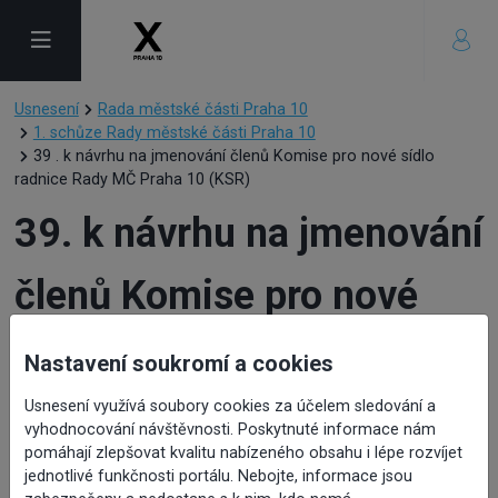
Usnesení
Rada městské části Praha 10
1. schůze Rady městské části Praha 10
39 . k návrhu na jmenování členů Komise pro nové sídlo
radnice Rady MČ Praha 10 (KSR)
39. k návrhu na jmenování
členů Komise pro nové
sídlo radnice Rady MČ
Nastavení soukromí a cookies
Praha 10 (KSR)
Usnesení využívá soubory cookies za účelem sledování a
vyhodnocování návštěvnosti. Poskytnuté informace nám
pomáhají zlepšovat kvalitu nabízeného obsahu i lépe rozvíjet
jednotlivé funkčnosti portálu. Nebojte, informace jsou