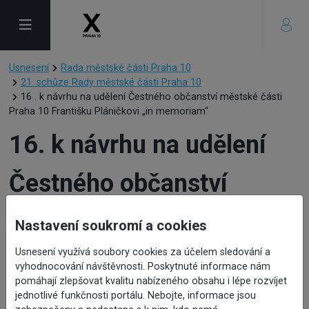
Usnesení
Rada městské části Praha 10
21. schůze Rady městské části Praha 10
16 . k návrhu na udělení Čestného občanství městské části
Praha 10 Františku Pláničkovi „in memoriam“
16. k návrhu na udělení
Čestného občanství
městské části Praha 10
Nastavení soukromí a cookies
Františku Pláničkovi „in
Usnesení využívá soubory cookies za účelem sledování a
vyhodnocování návštěvnosti. Poskytnuté informace nám
pomáhají zlepšovat kvalitu nabízeného obsahu i lépe rozvíjet
memoriam“
jednotlivé funkčnosti portálu. Nebojte, informace jsou