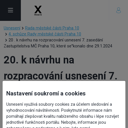
Usnesení
Rada městské části Praha 10
4. schůze Rady městské části Praha 10
20 . k návrhu na rozpracování usnesení 7. zasedání
Zastupitelstva MČ Praha 10, které se°konalo dne 29.1.2024
20. k návrhu na
rozpracování usnesení 7.
zasedání Zastupitelstva
Nastavení soukromí a cookies
MČ Praha 10, které
Usnesení využívá soubory cookies za účelem sledování a
vyhodnocování návštěvnosti. Poskytnuté informace nám
pomáhají zlepšovat kvalitu nabízeného obsahu i lépe rozvíjet
se°konalo dne 29.1.2024
jednotlivé funkčnosti portálu. Nebojte, informace jsou